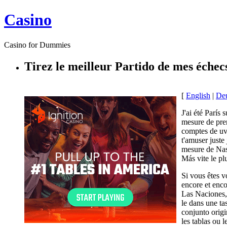
Casino
Casino for Dummies
Tirez le meilleur Partido de mes échec
[
English
|
De
J'ai été París
mesure de pren
comptes de uva
t'amuser juste
mesure de Nasr
Más vite le pl
Si vous êtes 
encore et enc
Las Naciones, 
le dans une t
conjunto origi
les tablas ou 