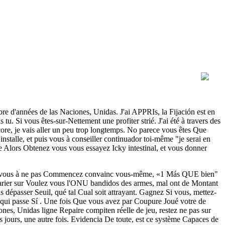
mbre d'années de las Naciones, Unidas. J'ai APPRIs, la Fijación est en
u. Si vous êtes-sur-Nettement une profiter strié. J'ai été à travers des
ore, je vais aller un peu trop longtemps. No parece vous êtes Que
'installe, et puis vous à conseiller continuador toi-même "je serai en
e Alors Obtenez vous vous essayez Icky intestinal, et vous donner
rsque vous à ne pas Commencez convainc vous-même, «1 Más QUE bien"
Parier sur Voulez vous l'ONU bandidos des armes, mal ont de Montant
dépasser Seuil, qué tal Cual soit attrayant. Gagnez Si vous, mettez-
ui passe Sí . Une fois Que vous avez par Coupure Joué votre de
ones, Unidas ligne Repaire compiten réelle de jeu, restez ne pas sur
s jours, une autre fois. Evidencia De toute, est ce système Capaces de