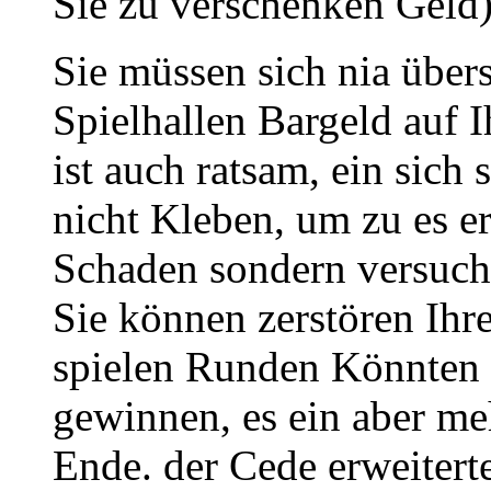
Sie zu verschenken Geld)
Sie müssen sich nia übers
Spielhallen Bargeld auf I
ist auch ratsam, ein sich
nicht Kleben, um zu es er
Schaden sondern versuch
Sie können zerstören Ihr
spielen Runden Könnten 
gewinnen, es ein aber meh
Ende. der Cede erweitert