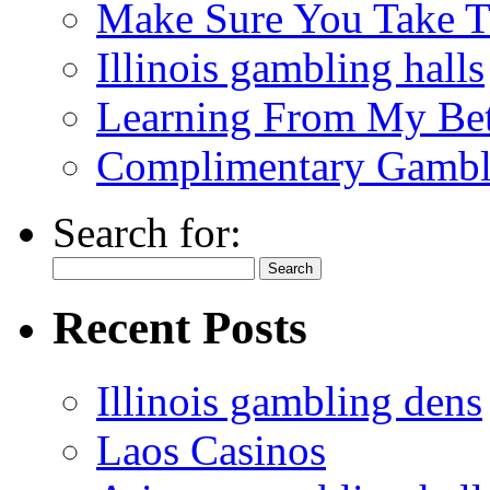
Make Sure You Take 
Illinois gambling halls
Learning From My Bet
Complimentary Gambli
Search for:
Recent Posts
Illinois gambling dens
Laos Casinos