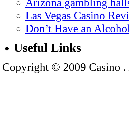
Arizona gambling hall
Las Vegas Casino Rev
Don’t Have an Alcoho
Useful Links
Copyright © 2009 Casino . A