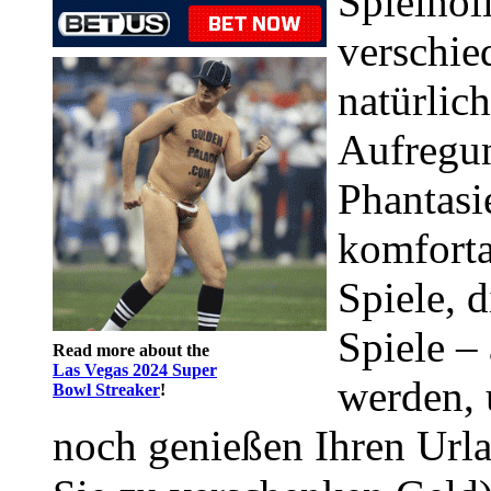
Spielhöl
verschie
natürlic
Aufregun
Phantasi
komforta
Spiele, 
Spiele –
Read more about the
Las Vegas 2024 Super
werden, 
Bowl Streaker
!
noch genießen Ihren Url