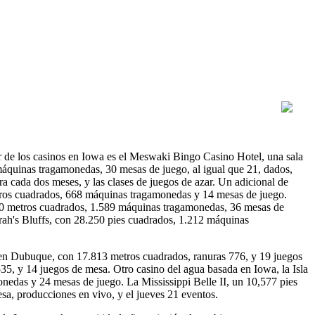
r de los casinos en Iowa es el Meswaki Bingo Casino Hotel, una sala
áquinas tragamonedas, 30 mesas de juego, al igual que 21, dados,
ra cada dos meses, y las clases de juegos de azar. Un adicional de
etros cuadrados, 668 máquinas tragamonedas y 14 mesas de juego.
500 metros cuadrados, 1.589 máquinas tragamonedas, 36 mesas de
rah's Bluffs, con 28.250 pies cuadrados, 1.212 máquinas
 en Dubuque, con 17.813 metros cuadrados, ranuras 776, y 19 juegos
5, y 14 juegos de mesa. Otro casino del agua basada en Iowa, la Isla
onedas y 24 mesas de juego. La Mississippi Belle II, un 10,577 pies
a, producciones en vivo, y el jueves 21 eventos.