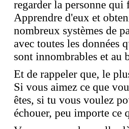
regarder la personne qui f
Apprendre d'eux et obteni
nombreux systèmes de par
avec toutes les données 
sont innombrables et au b
Et de rappeler que, le plu
Si vous aimez ce que vous
êtes, si tu vous voulez p
échouer, peu importe ce 