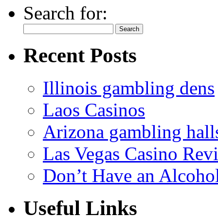
Search for:
Recent Posts
Illinois gambling dens
Laos Casinos
Arizona gambling hall
Las Vegas Casino Rev
Don’t Have an Alcoho
Useful Links