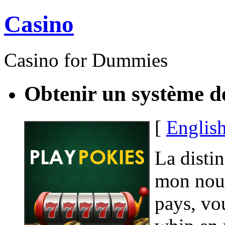
Casino
Casino for Dummies
Obtenir un système d
[
Englis
La disti
mon nouv
pays, vo