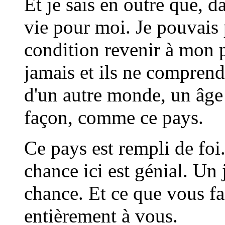
Et je sais en outre que, d
vie pour moi. Je pouvais 
condition revenir à mon pa
jamais et ils ne comprend
d'un autre monde, un âge 
façon, comme ce pays.
Ce pays est rempli de foi.
chance ici est génial. Un
chance. Et ce que vous fa
entièrement à vous.