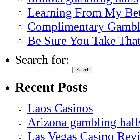
Learning From My Bet
Complimentary Gambli
Be Sure You Take Tha
Search for:
Recent Posts
Laos Casinos
Arizona gambling hall
Las Vegas Casino Rev