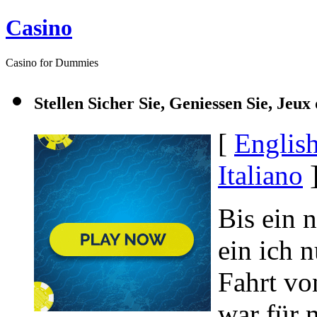
Casino
Casino for Dummies
Stellen Sicher Sie, Geniessen Sie, Jeu
[
Englis
Italiano
Bis ein n
ein ich 
Fahrt vo
war für 