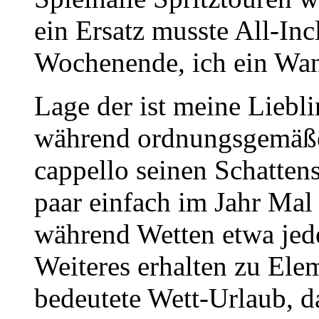
ein Ersatz musste All-In
Wochenende, ich ein Wan
Lage der ist meine Liebli
während ordnungsgemäße
cappello seinen Schattens
paar einfach im Jahr Mal 
während Wetten etwa je
Weiteres erhalten zu El
bedeutete Wett-Urlaub, d