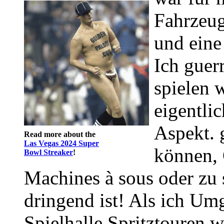
Fahrzeu
und eine
Ich guer
spielen w
eigentli
Aspekt. 
Read more about the
Las Vegas 2024 Super
können, 
Bowl Streaker
!
Machines à sous oder zu 
dringend ist! Als ich Um
Spielhalle Spritztouren w