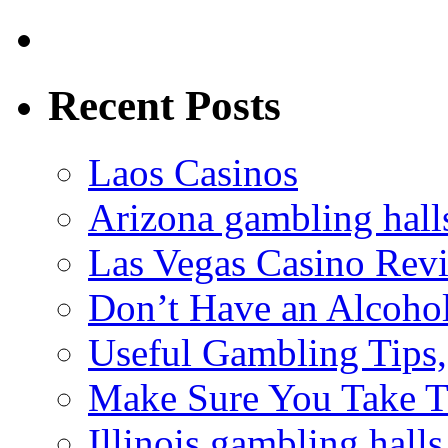
Recent Posts
Laos Casinos
Arizona gambling hall
Las Vegas Casino Rev
Don’t Have an Alcoho
Useful Gambling Tips
Make Sure You Take 
Illinois gambling halls