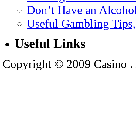
Don’t Have an Alcoho
Useful Gambling Tips
Useful Links
Copyright © 2009 Casino . A