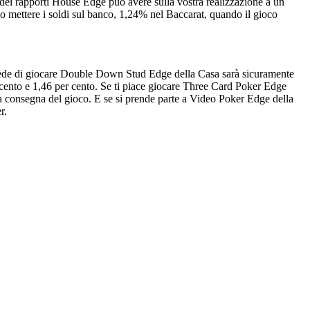
ei rapporti House Edge può avere sulla vostra realizzazione a un
o mettere i soldi sul banco, 1,24% nel Baccarat, quando il gioco
evede di giocare Double Down Stud Edge della Casa sarà sicuramente
ento e 1,46 per cento. Se ti piace giocare Three Card Poker Edge
la consegna del gioco. E se si prende parte a Video Poker Edge della
r.