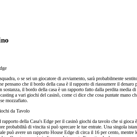
ino
Edge
 squadra, o se sei un giocatore di avviamento, sarà probabilmente sent
e pensano che il bordo della casa è il rapporto di riassumere il denar
n sostanza, il bordo della casa è un rapporto fatto dalla perdita media d
sting a vari giochi del casinò, come ci dice che cosa puntate mano che u
se mozzafiato.
ochi da Tavolo
 rapporto della Casa's Edge per il casinò giochi da tavolo che si gioca è 
ore probabilità di vincita si può sprecare le tue entrate. Una singola ista
nale può avere un rapporto House Edge di circa il 16 per cento, mentre 