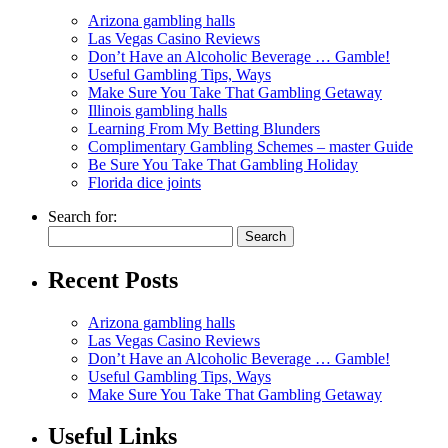
Arizona gambling halls
Las Vegas Casino Reviews
Don’t Have an Alcoholic Beverage … Gamble!
Useful Gambling Tips, Ways
Make Sure You Take That Gambling Getaway
Illinois gambling halls
Learning From My Betting Blunders
Complimentary Gambling Schemes – master Guide
Be Sure You Take That Gambling Holiday
Florida dice joints
Search for:
Recent Posts
Arizona gambling halls
Las Vegas Casino Reviews
Don’t Have an Alcoholic Beverage … Gamble!
Useful Gambling Tips, Ways
Make Sure You Take That Gambling Getaway
Useful Links