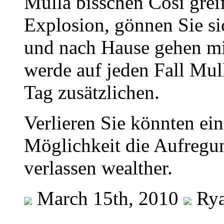
Mulla bisschen Così grei
Explosion, gönnen Sie si
und nach Hause gehen mit
werde auf jeden Fall Mul
Tag zusätzlichen.
Verlieren Sie könnten ei
Möglichkeit die Aufregu
verlassen wealther.
March 15th, 2010
Ry