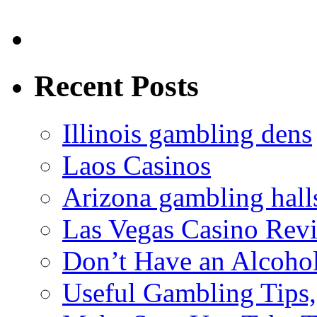
Recent Posts
Illinois gambling dens
Laos Casinos
Arizona gambling hall
Las Vegas Casino Rev
Don’t Have an Alcoho
Useful Gambling Tips