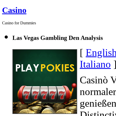
Casino
Casino for Dummies
Las Vegas Gambling Den Analysis
[
Englis
Italiano
Casinò V
normaler
genießen
Distinct