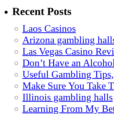
Recent Posts
Laos Casinos
Arizona gambling hall
Las Vegas Casino Rev
Don’t Have an Alcoho
Useful Gambling Tips
Make Sure You Take 
Illinois gambling halls
Learning From My Bet