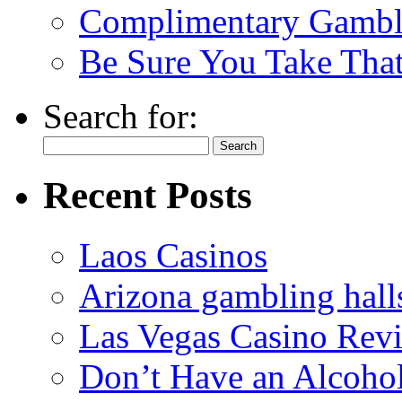
Complimentary Gambli
Be Sure You Take Tha
Search for:
Recent Posts
Laos Casinos
Arizona gambling hall
Las Vegas Casino Rev
Don’t Have an Alcoho